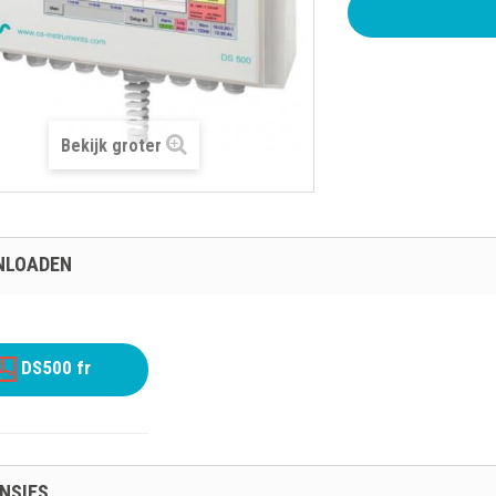
Bekijk groter
NLOADEN
DS500 fr
NSIES