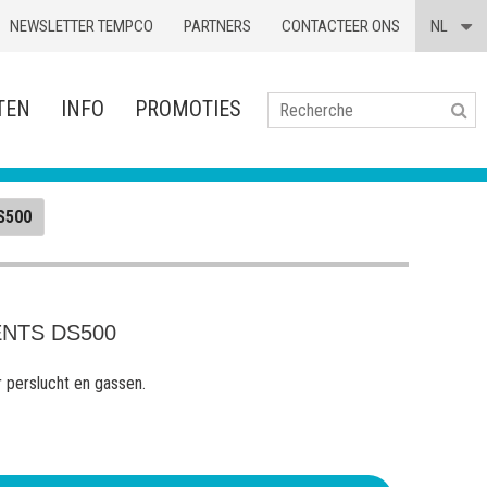
NEWSLETTER TEMPCO
PARTNERS
CONTACTEER ONS
NL
TEN
INFO
PROMOTIES
Se
S500
NTS DS500
perslucht en gassen.