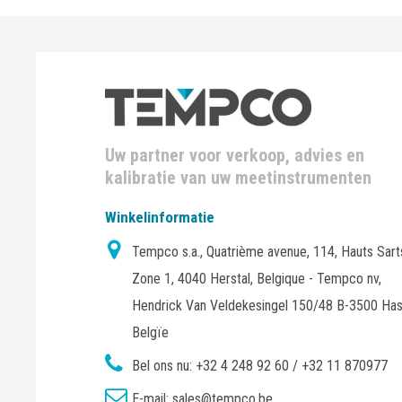
Uw partner voor verkoop, advies en
kalibratie van uw meetinstrumenten
Winkelinformatie
Tempco s.a., Quatrième avenue, 114, Hauts Sart
Zone 1, 4040 Herstal, Belgique - Tempco nv,
Hendrick Van Veldekesingel 150/48 B-3500 Has
Belgïe
Bel ons nu:
+32 4 248 92 60 / +32 11 870977
E-mail:
sales@tempco.be