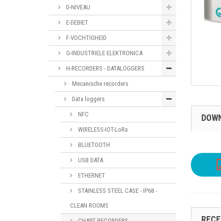
D-NIVEAU
E-DEBIET
F-VOCHTIGHEID
G-INDUSTRIELE ELEKTRONICA
H-RECORDERS - DATALOGGERS
Mecanische recorders
Data loggers
NFC
DOW
WIRELESS-IOT-LoRa
BLUETOOTH
USB DATA
ETHERNET
STAINLESS STEEL CASE - IP68 -
CLEAN ROOMS
RECE
CHART RECORDERS