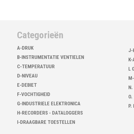
Categorieën
A-DRUK
J-
B-INSTRUMENTATIE VENTIELEN
K-
C-TEMPERATUUR
L 
D-NIVEAU
M-
E-DEBIET
N.
F-VOCHTIGHEID
O.
G-INDUSTRIELE ELEKTRONICA
P.
H-RECORDERS - DATALOGGERS
I-DRAAGBARE TOESTELLEN