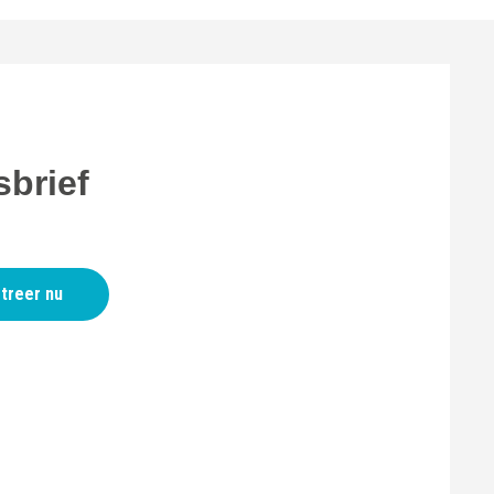
brief
treer nu