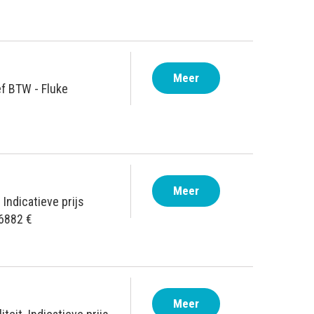
Meer
ef BTW - Fluke
Meer
 Indicatieve prijs
 6882 €
Meer