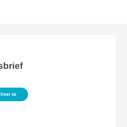
brief
treer nu