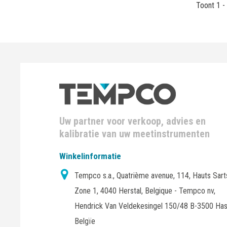
Toont 1 -
Uw partner voor verkoop, advies en
kalibratie van uw meetinstrumenten
Winkelinformatie
Tempco s.a., Quatrième avenue, 114, Hauts Sart
Zone 1, 4040 Herstal, Belgique - Tempco nv,
Hendrick Van Veldekesingel 150/48 B-3500 Has
Belgïe