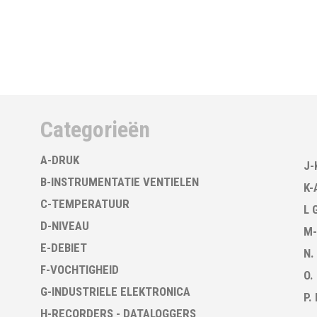
Categorieën
A-DRUK
J-
B-INSTRUMENTATIE VENTIELEN
K-
C-TEMPERATUUR
L 
D-NIVEAU
M-
E-DEBIET
N.
F-VOCHTIGHEID
O.
G-INDUSTRIELE ELEKTRONICA
P.
H-RECORDERS - DATALOGGERS