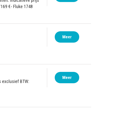
eit. Indicatieve prijs
7169 €- Fluke 1748
Meer
Meer
js exclusief BTW: