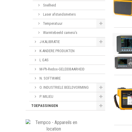
Snelheid
Laser afstandsmeters
Temperatuur
Warmtebeeld camera's
J-KALIBRATIE
K-ANDERE PRODUKTEN
L GAS
M-Ph-Redox-GELEIDBAARHEID
N. SOFTWARE
O. INDUSTRIELE BEELDVORMING
P. MILIEU
TOEPASSINGEN