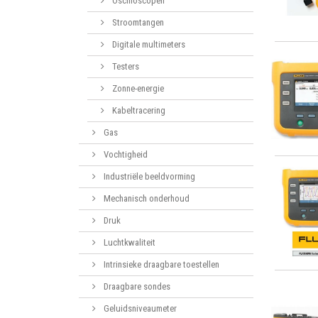
Oscilloscopen
Stroomtangen
Digitale multimeters
Testers
Zonne-energie
Kabeltracering
Gas
Vochtigheid
Industriële beeldvorming
Mechanisch onderhoud
Druk
Luchtkwaliteit
Intrinsieke draagbare toestellen
Draagbare sondes
Geluidsniveaumeter