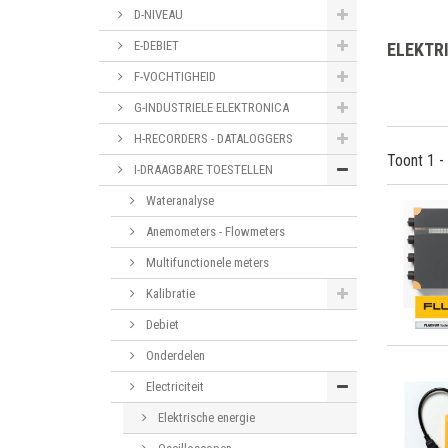
D-NIVEAU
E-DEBIET
ELEKTR
F-VOCHTIGHEID
G-INDUSTRIELE ELEKTRONICA
H-RECORDERS - DATALOGGERS
Toont 1 -
I-DRAAGBARE TOESTELLEN
Wateranalyse
Anemometers - Flowmeters
Multifunctionele meters
Kalibratie
Debiet
Onderdelen
Electriciteit
Elektrische energie