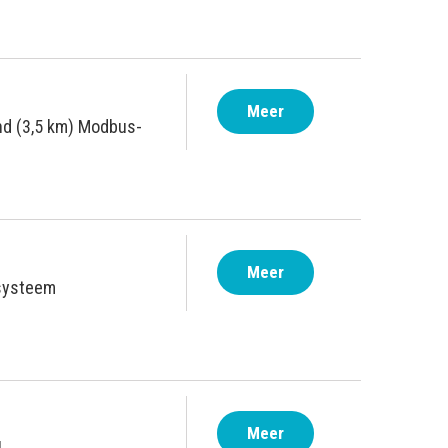
Meer
nd (3,5 km) Modbus-
Meer
 systeem
Meer