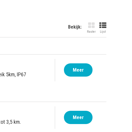
Bekijk:
Raster
Lijst
Meer
eik 5km, IP67
Meer
ot 3,5 km.