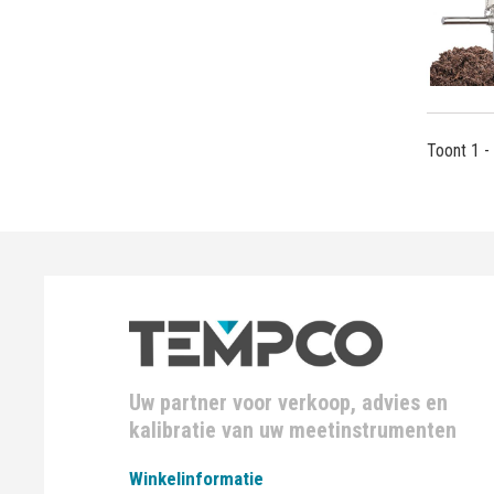
Toont 1 -
Uw partner voor verkoop, advies en
kalibratie van uw meetinstrumenten
Winkelinformatie