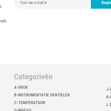
Regis
s,
selt,
Categorieën
A-DRUK
J-
B-INSTRUMENTATIE VENTIELEN
K-
C-TEMPERATUUR
L 
D-NIVEAU