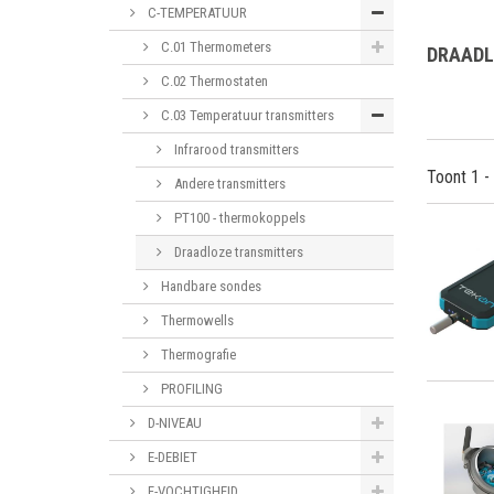
C-TEMPERATUUR
C.01 Thermometers
DRAADL
C.02 Thermostaten
C.03 Temperatuur transmitters
Infrarood transmitters
Toont 1 -
Andere transmitters
PT100 - thermokoppels
Draadloze transmitters
Handbare sondes
Thermowells
Thermografie
PROFILING
D-NIVEAU
E-DEBIET
F-VOCHTIGHEID