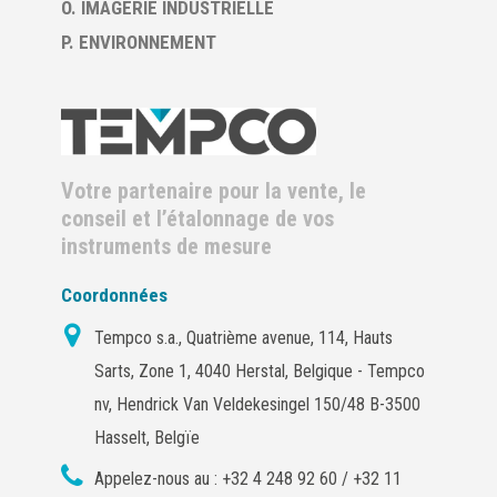
O. IMAGERIE INDUSTRIELLE
P. ENVIRONNEMENT
Votre partenaire pour la vente, le
conseil et l’étalonnage de vos
instruments de mesure
Coordonnées
Tempco s.a., Quatrième avenue, 114, Hauts
Sarts, Zone 1, 4040 Herstal, Belgique - Tempco
nv, Hendrick Van Veldekesingel 150/48 B-3500
Hasselt, Belgïe
Appelez-nous au :
+32 4 248 92 60 / +32 11