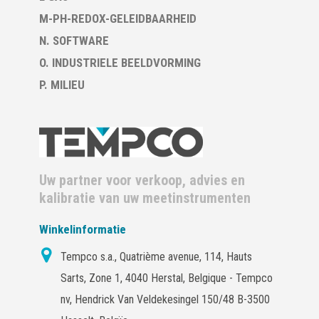
M-PH-REDOX-GELEIDBAARHEID
N. SOFTWARE
O. INDUSTRIELE BEELDVORMING
P. MILIEU
Uw partner voor verkoop, advies en
kalibratie van uw meetinstrumenten
Winkelinformatie
Tempco s.a., Quatrième avenue, 114, Hauts
Sarts, Zone 1, 4040 Herstal, Belgique - Tempco
nv, Hendrick Van Veldekesingel 150/48 B-3500