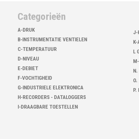
Categorieën
A-DRUK
J-
B-INSTRUMENTATIE VENTIELEN
K-
C-TEMPERATUUR
L 
D-NIVEAU
M-
E-DEBIET
N.
F-VOCHTIGHEID
O.
G-INDUSTRIELE ELEKTRONICA
P.
H-RECORDERS - DATALOGGERS
I-DRAAGBARE TOESTELLEN