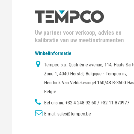
Uw partner voor verkoop, advies en
kalibratie van uw meetinstrumenten
Winkelinformatie
Tempco s.a., Quatrième avenue, 114, Hauts Sart
Zone 1, 4040 Herstal, Belgique - Tempco nv,
Hendrick Van Veldekesingel 150/48 B-3500 Has
Belgïe
Bel ons nu:
+32 4 248 92 60 / +32 11 870977
E-mail:
sales@tempco.be