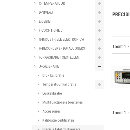
C-TEMPERATUUR
D-NIVEAU
PRECIS
E-DEBIET
F-VOCHTIGHEID
G-INDUSTRIELE ELEKTRONICA
Toont 1 -
H-RECORDERS - DATALOGGERS
I-DRAAGBARE TOESTELLEN
J-KALIBRATIE
Druk kalibratie
Temperatuur kalibratie
Luskalibratie
Multifunctionele toestellen
Accessoires
Toont 1 -
Kalibratie certificaten
Precisie tafel multimeters