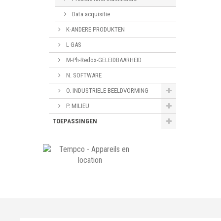
Data acquisitie
K-ANDERE PRODUKTEN
L GAS
M-Ph-Redox-GELEIDBAARHEID
N. SOFTWARE
O. INDUSTRIELE BEELDVORMING
P. MILIEU
TOEPASSINGEN