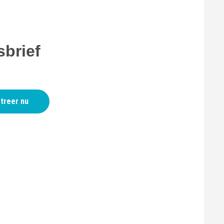
brief
treer nu