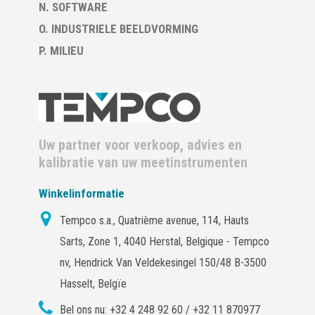
N. SOFTWARE
O. INDUSTRIELE BEELDVORMING
P. MILIEU
Uw partner voor verkoop, advies en
kalibratie van uw meetinstrumenten
Winkelinformatie
Tempco s.a., Quatrième avenue, 114, Hauts
Sarts, Zone 1, 4040 Herstal, Belgique - Tempco
nv, Hendrick Van Veldekesingel 150/48 B-3500
Hasselt, Belgïe
Bel ons nu:
+32 4 248 92 60 / +32 11 870977