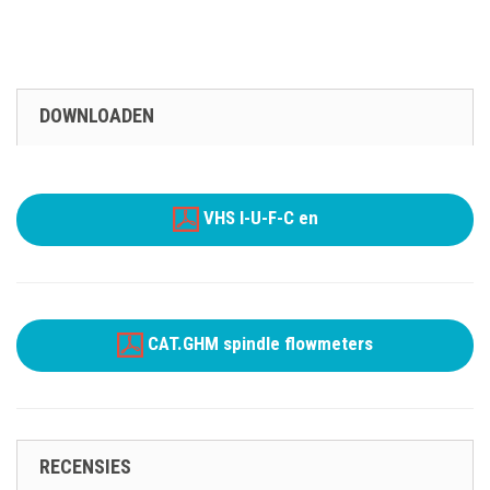
DOWNLOADEN
VHS I-U-F-C en
CAT.GHM spindle flowmeters
RECENSIES