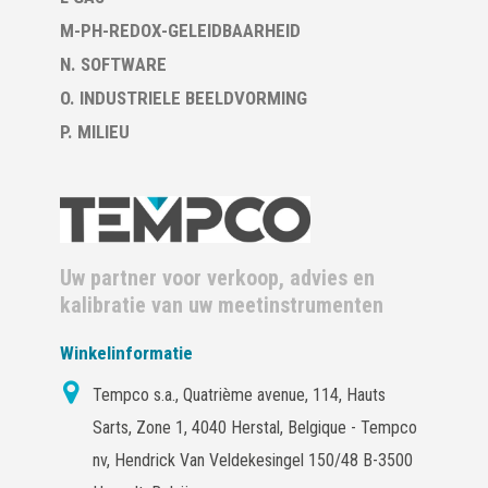
M-PH-REDOX-GELEIDBAARHEID
N. SOFTWARE
O. INDUSTRIELE BEELDVORMING
P. MILIEU
Uw partner voor verkoop, advies en
kalibratie van uw meetinstrumenten
Winkelinformatie
Tempco s.a., Quatrième avenue, 114, Hauts
Sarts, Zone 1, 4040 Herstal, Belgique - Tempco
nv, Hendrick Van Veldekesingel 150/48 B-3500