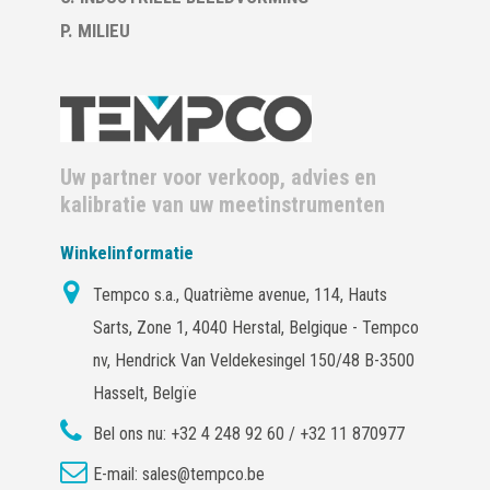
P. MILIEU
Uw partner voor verkoop, advies en
kalibratie van uw meetinstrumenten
Winkelinformatie
Tempco s.a., Quatrième avenue, 114, Hauts
Sarts, Zone 1, 4040 Herstal, Belgique - Tempco
nv, Hendrick Van Veldekesingel 150/48 B-3500
Hasselt, Belgïe
Bel ons nu:
+32 4 248 92 60 / +32 11 870977
E-mail:
sales@tempco.be