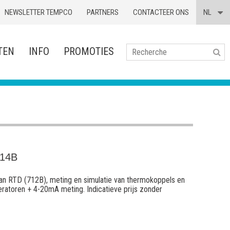
NEWSLETTER TEMPCO
PARTNERS
CONTACTEER ONS
NL
TEN
INFO
PROMOTIES
Se
714B
van RTD (712B), meting en simulatie van thermokoppels en
eratoren + 4-20mA meting. Indicatieve prijs zonder