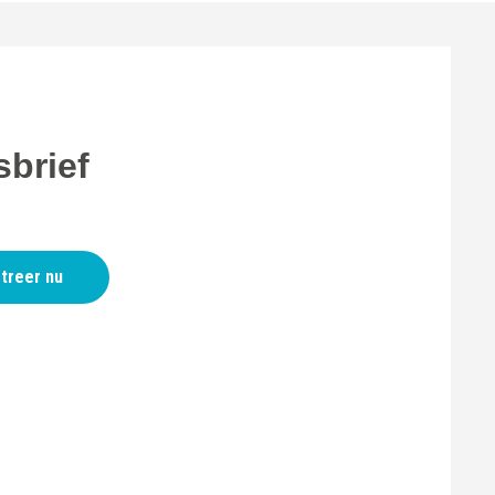
brief
treer nu