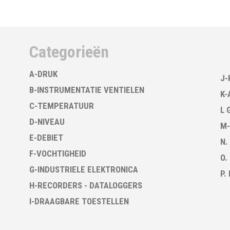
Categorieën
A-DRUK
J-
B-INSTRUMENTATIE VENTIELEN
K-
C-TEMPERATUUR
L 
D-NIVEAU
M-
E-DEBIET
N.
F-VOCHTIGHEID
O.
G-INDUSTRIELE ELEKTRONICA
P.
H-RECORDERS - DATALOGGERS
I-DRAAGBARE TOESTELLEN