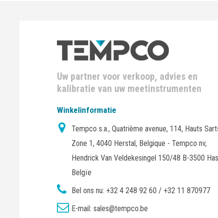
Uw partner voor verkoop, advies en
kalibratie van uw meetinstrumenten
Winkelinformatie
Tempco s.a., Quatrième avenue, 114, Hauts Sart
Zone 1, 4040 Herstal, Belgique - Tempco nv,
Hendrick Van Veldekesingel 150/48 B-3500 Has
Belgïe
Bel ons nu:
+32 4 248 92 60 / +32 11 870977
E-mail:
sales@tempco.be