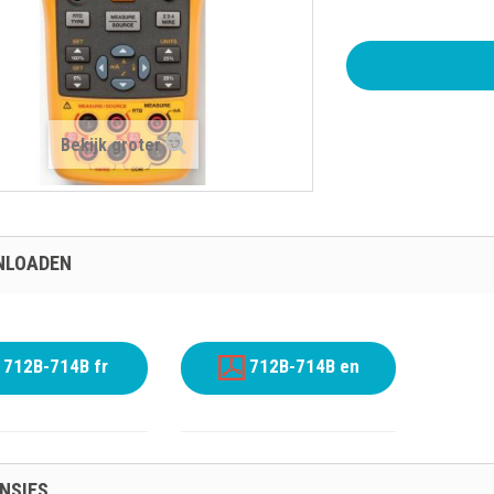
Bekijk groter
NLOADEN
712B-714B fr
712B-714B en
NSIES