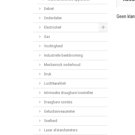
Debiet
Geen kla
Onderdelen
Electriciteit
Gas
Vochtigheid
Industriële beeldvorming
Mechanisch onderhoud
Druk
Luchtkwaliteit
Intrinsieke draagbare toestellen
Draagbare sondes
Geluidsniveaumeter
Snelheid
Laser afstandsmeters