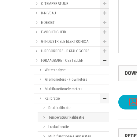
C-TEMPERATUUR
D-NIVEAU
E-DEBIET
F-VOCHTIGHEID
G-INDUSTRIELE ELEKTRONICA
H-RECORDERS - DATALOGGERS
I-DRAAGBARE TOESTELLEN
Wateranalyse
DOW
Anemometers - Flowmeters
Multifunctionele meters
Kalibratie
Druk kalibratie
Temperatuur kalibratie
Luskalibratie
RECE
Multifunctionele apparaten