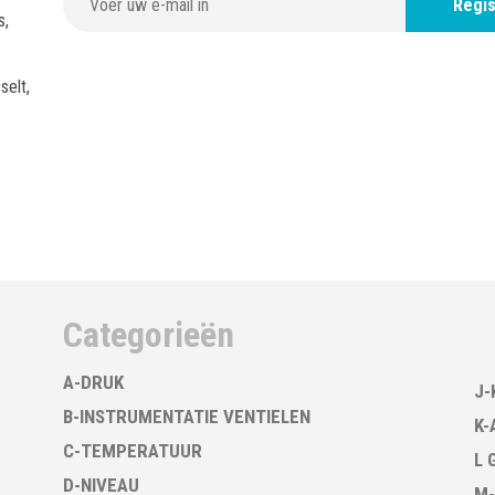
Regis
s,
selt,
Categorieën
A-DRUK
J-
B-INSTRUMENTATIE VENTIELEN
K-
C-TEMPERATUUR
L 
D-NIVEAU
M-