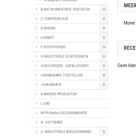
MEER
B-INSTRUMENTATIE VENTIELEN
C-TEMPERATUUR
Monel
D-NIVEAU
E-DEBIET
F-VOCHTIGHEID
RECE
G-INDUSTRIELE ELEKTRONICA
Geen kla
H-RECORDERS - DATALOGGERS
I-DRAAGBARE TOESTELLEN
J-KALIBRATIE
K-ANDERE PRODUKTEN
L GAS
M-Ph-Redox-GELEIDBAARHEID
N. SOFTWARE
O. INDUSTRIELE BEELDVORMING