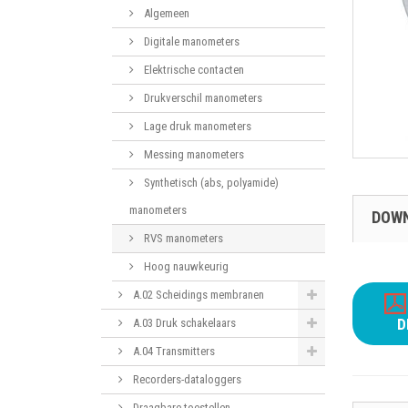
Algemeen
Digitale manometers
Elektrische contacten
Drukverschil manometers
Lage druk manometers
Messing manometers
Synthetisch (abs, polyamide)
manometers
DOW
RVS manometers
Hoog nauwkeurig
A.02 Scheidings membranen
D
A.03 Druk schakelaars
A.04 Transmitters
Recorders-dataloggers
Draagbare toestellen