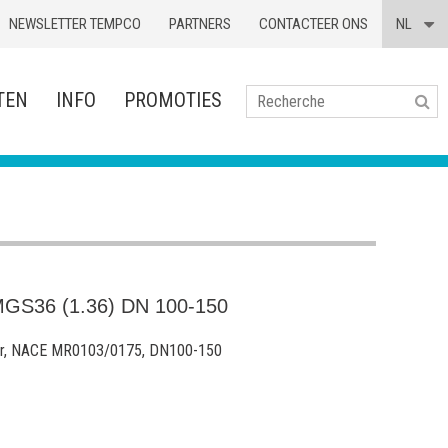
NEWSLETTER TEMPCO
PARTNERS
CONTACTEER ONS
NL
TEN
INFO
PROMOTIES
Se
S36 (1.36) DN 100-150
r, NACE MR0103/0175, DN100-150