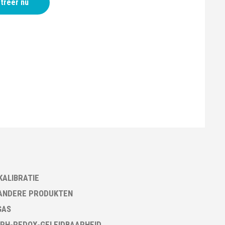
treer nu
KALIBRATIE
ANDERE PRODUKTEN
GAS
PH-REDOX-GELEIDBAARHEID