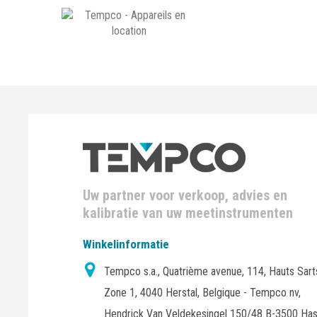
Uw partner voor verkoop, advies en
kalibratie van uw meetinstrumenten
Winkelinformatie
Tempco s.a., Quatrième avenue, 114, Hauts Sart
Zone 1, 4040 Herstal, Belgique - Tempco nv,
Hendrick Van Veldekesingel 150/48 B-3500 Has