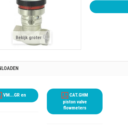
Bekijk groter
NLOADEN
VM...GR en
CAT.GHM
piston valve
flowmeters