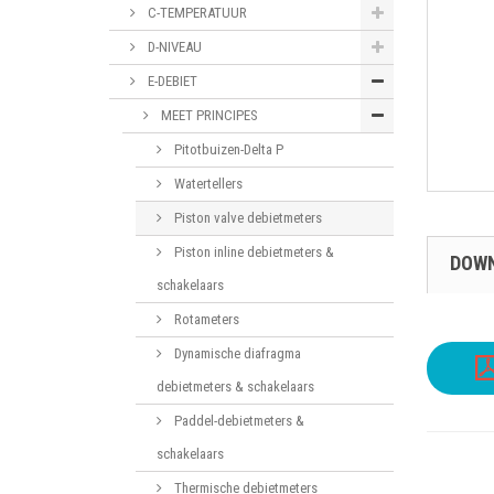
C-TEMPERATUUR
D-NIVEAU
E-DEBIET
MEET PRINCIPES
Pitotbuizen-Delta P
Watertellers
Piston valve debietmeters
Piston inline debietmeters &
DOW
schakelaars
Rotameters
Dynamische diafragma
debietmeters & schakelaars
Paddel-debietmeters &
schakelaars
Thermische debietmeters