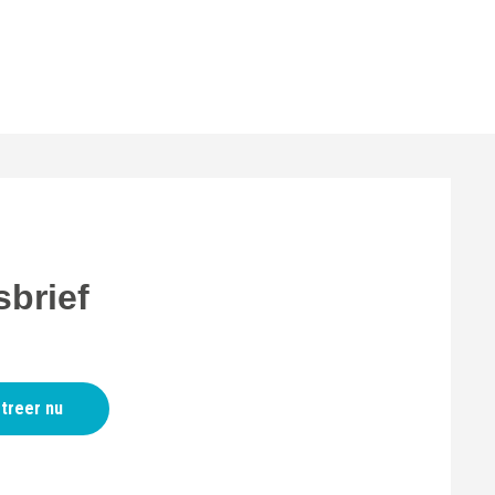
brief
treer nu