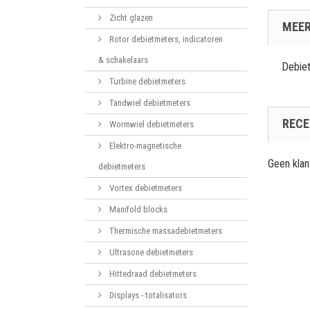
Zicht glazen
MEER
Rotor debietmeters, indicatoren
& schakelaars
Debiet
Turbine debietmeters
Tandwiel debietmeters
RECE
Wormwiel debietmeters
Elektro-magnetische
Geen kla
debietmeters
Vortex debietmeters
Manifold blocks
Thermische massadebietmeters
Ultrasone debietmeters
Hittedraad debietmeters
Displays - totalisators