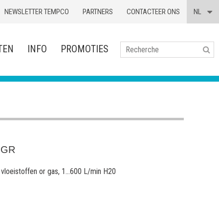
NEWSLETTER TEMPCO
PARTNERS
CONTACTEER ONS
NL
TEN
INFO
PROMOTIES
Se
-GR
vloeistoffen or gas, 1...600 L/min H20