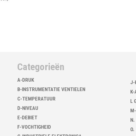
Categorieën
A-DRUK
J-
B-INSTRUMENTATIE VENTIELEN
K-
C-TEMPERATUUR
L 
D-NIVEAU
M-
E-DEBIET
N.
F-VOCHTIGHEID
O.