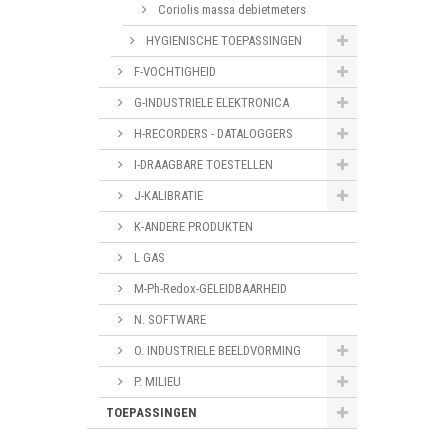
Coriolis massa debietmeters
HYGIENISCHE TOEPASSINGEN
F-VOCHTIGHEID
G-INDUSTRIELE ELEKTRONICA
H-RECORDERS - DATALOGGERS
I-DRAAGBARE TOESTELLEN
J-KALIBRATIE
K-ANDERE PRODUKTEN
L GAS
M-Ph-Redox-GELEIDBAARHEID
N. SOFTWARE
O. INDUSTRIELE BEELDVORMING
P. MILIEU
TOEPASSINGEN