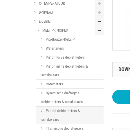
C-TEMPERATUUR
D-NIVEAU
E-DEBIET
MEET PRINCIPES
Pitotbuizen-Delta P
Watertellers
Piston valve debietmeters
Piston inline debietmeters &
DOW
schakelaars
Rotameters
Dynamische diafragma
debietmeters & schakelaars
Paddel-debietmeters &
schakelaars
Thermische debietmeters