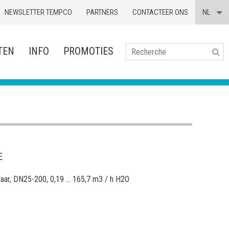
NEWSLETTER TEMPCO
PARTNERS
CONTACTEER ONS
NL
TEN
INFO
PROMOTIES
Se
E
aar, DN25-200, 0,19 ... 165,7 m3 / h H2O