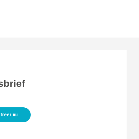
brief
treer nu