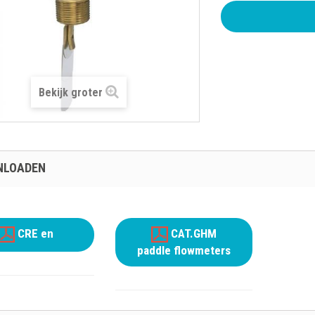
Bekijk groter
NLOADEN
CRE en
CAT.GHM
paddle flowmeters