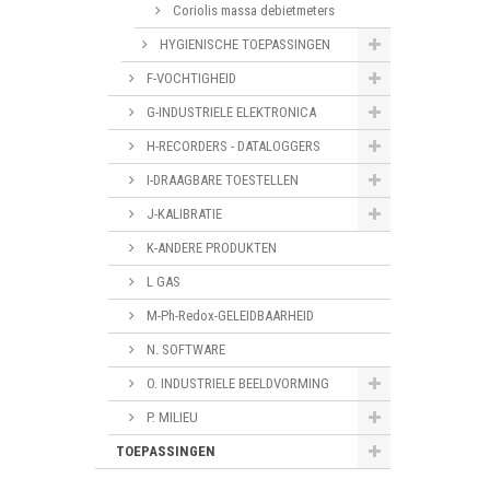
Coriolis massa debietmeters
HYGIENISCHE TOEPASSINGEN
F-VOCHTIGHEID
G-INDUSTRIELE ELEKTRONICA
H-RECORDERS - DATALOGGERS
I-DRAAGBARE TOESTELLEN
J-KALIBRATIE
K-ANDERE PRODUKTEN
L GAS
M-Ph-Redox-GELEIDBAARHEID
N. SOFTWARE
O. INDUSTRIELE BEELDVORMING
P. MILIEU
TOEPASSINGEN