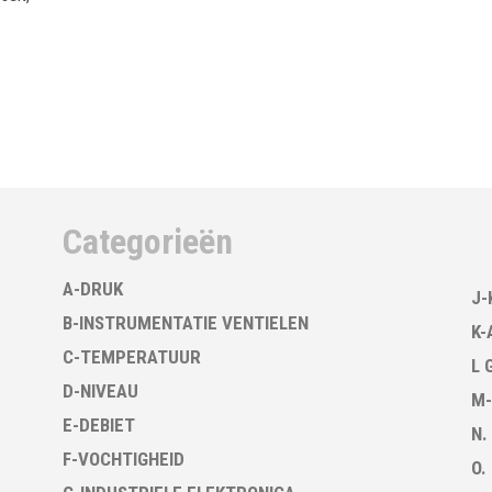
Categorieën
A-DRUK
J-
B-INSTRUMENTATIE VENTIELEN
K-
C-TEMPERATUUR
L 
D-NIVEAU
M-
E-DEBIET
N.
F-VOCHTIGHEID
O.