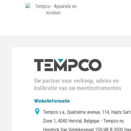
Uw partner voor verkoop, advies en
kalibratie van uw meetinstrumenten
Winkelinformatie
Tempco s.a., Quatrième avenue, 114, Hauts Sart
Zone 1, 4040 Herstal, Belgique - Tempco nv,
Hendrick Van Veldekesingel 150/48 B-3500 Has