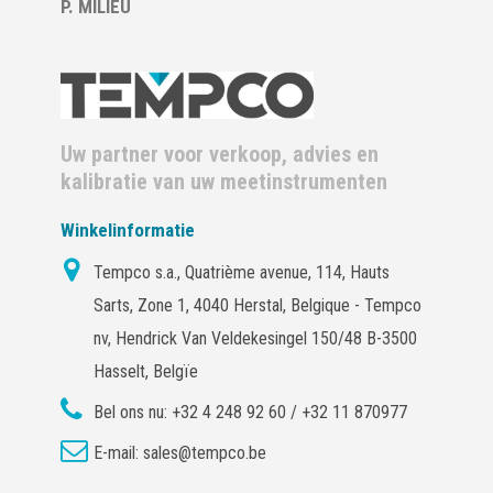
P. MILIEU
Uw partner voor verkoop, advies en
kalibratie van uw meetinstrumenten
Winkelinformatie
Tempco s.a., Quatrième avenue, 114, Hauts
Sarts, Zone 1, 4040 Herstal, Belgique - Tempco
nv, Hendrick Van Veldekesingel 150/48 B-3500
Hasselt, Belgïe
Bel ons nu:
+32 4 248 92 60 / +32 11 870977
E-mail:
sales@tempco.be