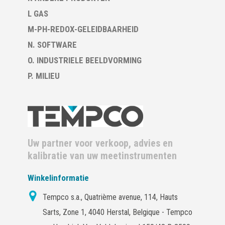
L GAS
M-PH-REDOX-GELEIDBAARHEID
N. SOFTWARE
O. INDUSTRIELE BEELDVORMING
P. MILIEU
Uw partner voor verkoop, advies en
kalibratie van uw meetinstrumenten
Winkelinformatie
Tempco s.a., Quatrième avenue, 114, Hauts
Sarts, Zone 1, 4040 Herstal, Belgique - Tempco