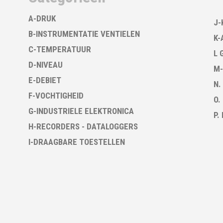
A-DRUK
J-
B-INSTRUMENTATIE VENTIELEN
K-
C-TEMPERATUUR
L 
D-NIVEAU
M-
E-DEBIET
N.
F-VOCHTIGHEID
O.
G-INDUSTRIELE ELEKTRONICA
P.
H-RECORDERS - DATALOGGERS
I-DRAAGBARE TOESTELLEN