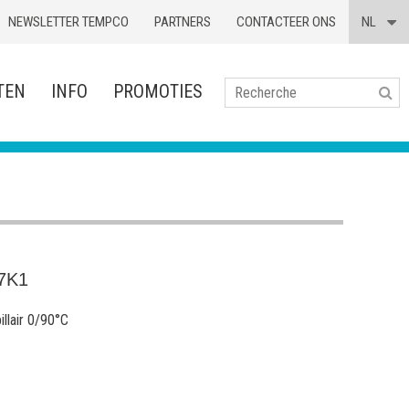
NEWSLETTER TEMPCO
PARTNERS
CONTACTEER ONS
NL
TEN
INFO
PROMOTIES
Se
7K1
llair 0/90°C