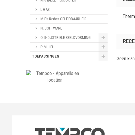
K-ANDERE PRODUKTEN
L GAS
Thermo
M-Ph-Redox-GELEIDBAARHEID
N. SOFTWARE
O. INDUSTRIELE BEELDVORMING
RECE
P. MILIEU
TOEPASSINGEN
Geen kla