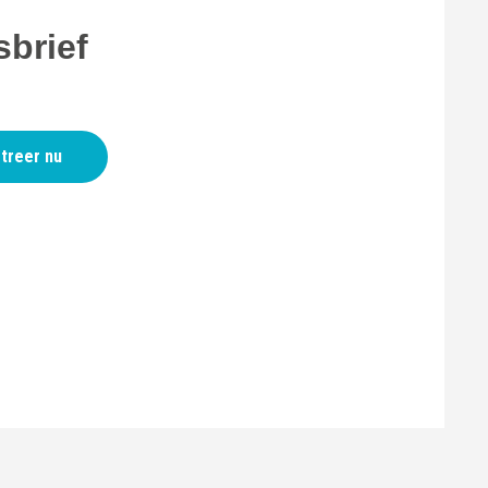
brief
treer nu