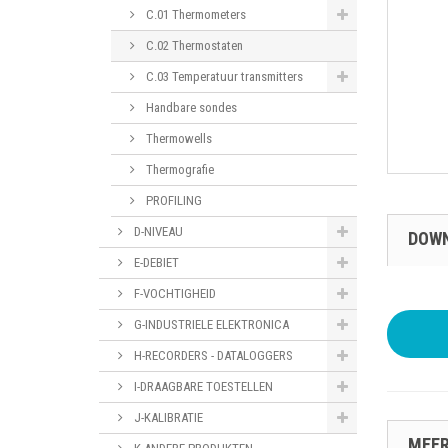
C.01 Thermometers
C.02 Thermostaten
C.03 Temperatuur transmitters
Handbare sondes
Thermowells
Thermografie
PROFILING
D-NIVEAU
DOW
E-DEBIET
F-VOCHTIGHEID
G-INDUSTRIELE ELEKTRONICA
H-RECORDERS - DATALOGGERS
I-DRAAGBARE TOESTELLEN
J-KALIBRATIE
MEER