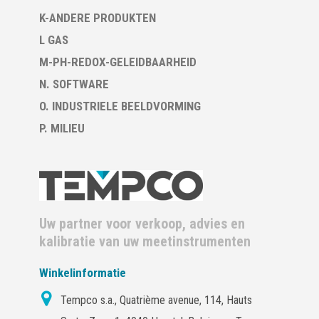
K-ANDERE PRODUKTEN
L GAS
M-PH-REDOX-GELEIDBAARHEID
N. SOFTWARE
O. INDUSTRIELE BEELDVORMING
P. MILIEU
Uw partner voor verkoop, advies en
kalibratie van uw meetinstrumenten
Winkelinformatie
Tempco s.a., Quatrième avenue, 114, Hauts