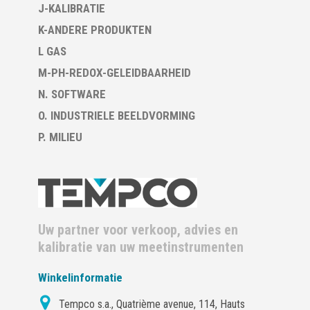
J-KALIBRATIE
K-ANDERE PRODUKTEN
L GAS
M-PH-REDOX-GELEIDBAARHEID
N. SOFTWARE
O. INDUSTRIELE BEELDVORMING
P. MILIEU
Uw partner voor verkoop, advies en
kalibratie van uw meetinstrumenten
Winkelinformatie
Tempco s.a., Quatrième avenue, 114, Hauts