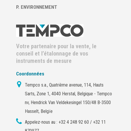
P. ENVIRONNEMENT
Votre partenaire pour la vente, le
conseil et l’étalonnage de vos
instruments de mesure
Coordonnées
Tempco s.a., Quatrième avenue, 114, Hauts
Sarts, Zone 1, 4040 Herstal, Belgique - Tempco
nv, Hendrick Van Veldekesingel 150/48 B-3500
Hasselt, Belgïe
Appelez-nous au :
+32 4 248 92 60 / +32 11
870977