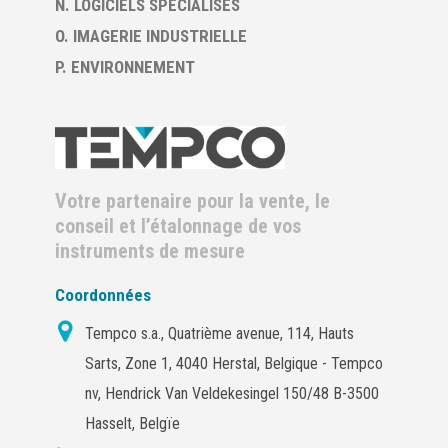
N. LOGICIELS SPECIALISES
O. IMAGERIE INDUSTRIELLE
P. ENVIRONNEMENT
Votre partenaire pour la vente, le
conseil et l’étalonnage de vos
instruments de mesure
Coordonnées
Tempco s.a., Quatrième avenue, 114, Hauts
Sarts, Zone 1, 4040 Herstal, Belgique - Tempco
nv, Hendrick Van Veldekesingel 150/48 B-3500
Hasselt, Belgïe