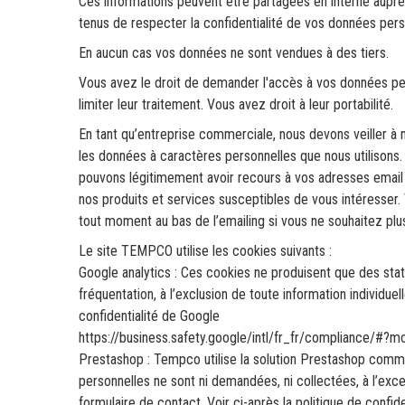
Ces informations peuvent être partagées en interne aup
tenus de respecter la confidentialité de vos données pers
En aucun cas vos données ne sont vendues à des tiers.
Vous avez le droit de demander l'accès à vos données perso
limiter leur traitement. Vous avez droit à leur portabilité.
En tant qu’entreprise commerciale, nous devons veiller à 
les données à caractères personnelles que nous utilisons.
pouvons légitimement avoir recours à vos adresses email
nos produits et services susceptibles de vous intéresser.
tout moment au bas de l’emailing si vous ne souhaitez plus
Le site TEMPCO utilise les cookies suivants :
Google analytics : Ces cookies ne produisent que des st
fréquentation, à l’exclusion de toute information individuell
confidentialité de Google
https://business.safety.google/intl/fr_fr/compliance/#?
Prestashop : Tempco utilise la solution Prestashop com
personnelles ne sont ni demandées, ni collectées, à l’exc
formulaire de contact. Voir ci-après la politique de confid