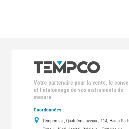
Votre partenaire pour la vente, le consei
et l’étalonnage de vos instruments de
mesure
Coordonnées
Tempco s.a., Quatrième avenue, 114, Hauts Sart