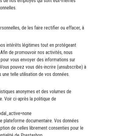
rès de nos employés qui sont eux-mêmes
onnelles.
nnelles, de les faire rectifier ou effacer, à
nos intérêts légitimes tout en protégeant
 Afin de promouvoir nos activités, nous
 pour vous envoyer des informations sur
 Vous pouvez vous dés-incrire (unsubscribe) à
 une telle utilisation de vos données.
atistiques anonymes et des volumes de
e. Voir ci-après la politique de
modal_active=none
me plateforme documentaire. Vos données
eption de celles librement consenties pour le
entialité de Prestashop