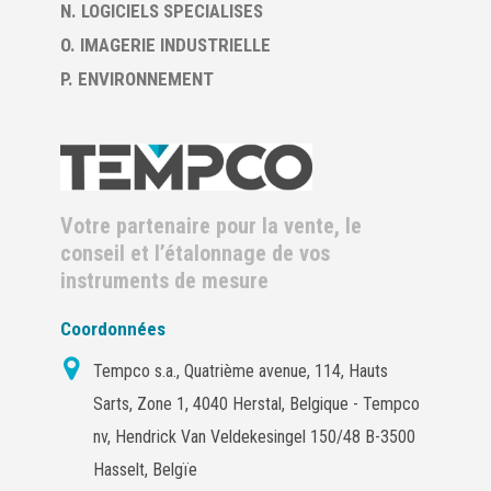
N. LOGICIELS SPECIALISES
O. IMAGERIE INDUSTRIELLE
P. ENVIRONNEMENT
Votre partenaire pour la vente, le
conseil et l’étalonnage de vos
instruments de mesure
Coordonnées
Tempco s.a., Quatrième avenue, 114, Hauts
Sarts, Zone 1, 4040 Herstal, Belgique - Tempco
nv, Hendrick Van Veldekesingel 150/48 B-3500
Hasselt, Belgïe