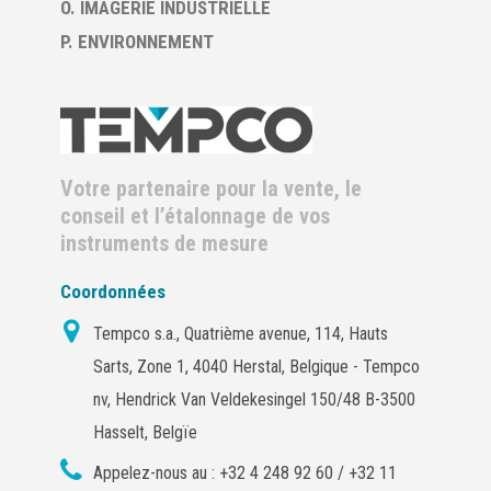
O. IMAGERIE INDUSTRIELLE
P. ENVIRONNEMENT
Votre partenaire pour la vente, le
conseil et l’étalonnage de vos
instruments de mesure
Coordonnées
Tempco s.a., Quatrième avenue, 114, Hauts
Sarts, Zone 1, 4040 Herstal, Belgique - Tempco
nv, Hendrick Van Veldekesingel 150/48 B-3500
Hasselt, Belgïe
Appelez-nous au :
+32 4 248 92 60 / +32 11