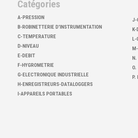
Catégories
A-PRESSION
J-
B-ROBINETTERIE D'INSTRUMENTATION
K-
C-TEMPERATURE
L-
D-NIVEAU
M-
E-DEBIT
N.
F-HYGROMETRIE
O.
G-ELECTRONIQUE INDUSTRIELLE
P.
H-ENREGISTREURS-DATALOGGERS
I-APPAREILS PORTABLES