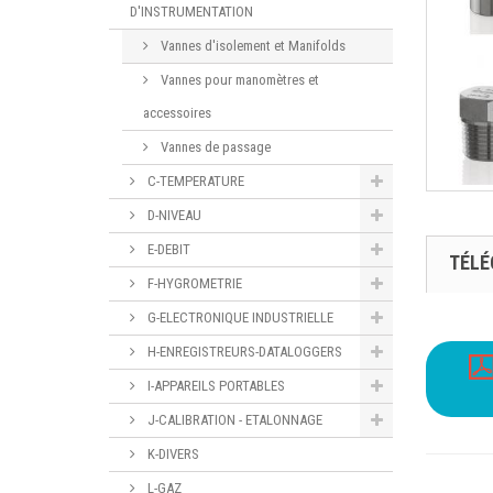
D'INSTRUMENTATION
Vannes d'isolement et Manifolds
Vannes pour manomètres et
accessoires
Vannes de passage
C-TEMPERATURE
D-NIVEAU
E-DEBIT
TÉL
F-HYGROMETRIE
G-ELECTRONIQUE INDUSTRIELLE
H-ENREGISTREURS-DATALOGGERS
I-APPAREILS PORTABLES
J-CALIBRATION - ETALONNAGE
K-DIVERS
L-GAZ