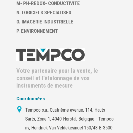
M- PH-REDOX- CONDUCTIVITE
N. LOGICIELS SPECIALISES
O. IMAGERIE INDUSTRIELLE
P. ENVIRONNEMENT
Votre partenaire pour la vente, le
conseil et l’étalonnage de vos
instruments de mesure
Coordonnées
Tempco s.a., Quatrième avenue, 114, Hauts
Sarts, Zone 1, 4040 Herstal, Belgique - Tempco
nv, Hendrick Van Veldekesingel 150/48 B-3500