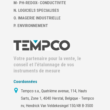
M- PH-REDOX- CONDUCTIVITE
N. LOGICIELS SPECIALISES
O. IMAGERIE INDUSTRIELLE
P. ENVIRONNEMENT
Votre partenaire pour la vente, le
conseil et l’étalonnage de vos
instruments de mesure
Coordonnées
Tempco s.a., Quatrième avenue, 114, Hauts
Sarts, Zone 1, 4040 Herstal, Belgique - Tempco
nv, Hendrick Van Veldekesingel 150/48 B-3500