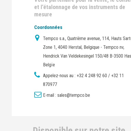
et l’étalonnage de vos instruments de
mesure
Coordonnées
Tempco s.a., Quatrième avenue, 114, Hauts Sart
Zone 1, 4040 Herstal, Belgique - Tempco nv,
Hendrick Van Veldekesingel 150/48 B-3500 Has
Belgïe
Appelez-nous au :
+32 4 248 92 60 / +32 11
870977
E-mail :
sales@tempco.be
Disponible sur notre site