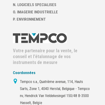
N. LOGICIELS SPECIALISES
O. IMAGERIE INDUSTRIELLE
P. ENVIRONNEMENT
Votre partenaire pour la vente, le
conseil et l’étalonnage de vos
instruments de mesure
Coordonnées
Tempco s.a., Quatrième avenue, 114, Hauts
Sarts, Zone 1, 4040 Herstal, Belgique - Tempco
nv, Hendrick Van Veldekesingel 150/48 B-3500
Hasselt, Belgïe