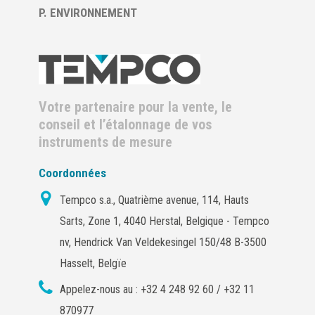
P. ENVIRONNEMENT
Votre partenaire pour la vente, le
conseil et l’étalonnage de vos
instruments de mesure
Coordonnées
Tempco s.a., Quatrième avenue, 114, Hauts
Sarts, Zone 1, 4040 Herstal, Belgique - Tempco
nv, Hendrick Van Veldekesingel 150/48 B-3500
Hasselt, Belgïe
Appelez-nous au :
+32 4 248 92 60 / +32 11
870977