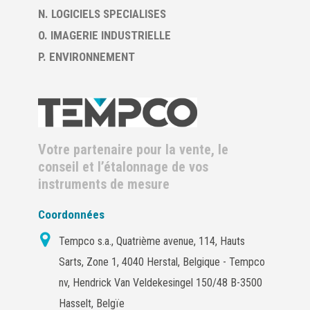
N. LOGICIELS SPECIALISES
O. IMAGERIE INDUSTRIELLE
P. ENVIRONNEMENT
Votre partenaire pour la vente, le
conseil et l’étalonnage de vos
instruments de mesure
Coordonnées
Tempco s.a., Quatrième avenue, 114, Hauts
Sarts, Zone 1, 4040 Herstal, Belgique - Tempco
nv, Hendrick Van Veldekesingel 150/48 B-3500
Hasselt, Belgïe