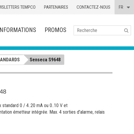
WSLETTERS TEMPCO
PARTENAIRES
CONTACTEZ-NOUS
FR
INFORMATIONS
PROMOS
Se
TANDARDS
Senseca S9648
48
x standard 0 / 4..20 mA ou 0..10 V et
tation émetteur intégrée. Max. 4 sorties d'alarme, relais