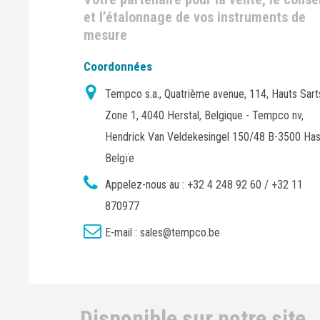
et l’étalonnage de vos instruments de
mesure
Coordonnées
Tempco s.a., Quatrième avenue, 114, Hauts Sart
Zone 1, 4040 Herstal, Belgique - Tempco nv,
Hendrick Van Veldekesingel 150/48 B-3500 Has
Belgïe
Appelez-nous au :
+32 4 248 92 60 / +32 11
870977
E-mail :
sales@tempco.be
Disponible sur notre site