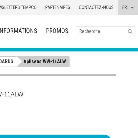
WSLETTERS TEMPCO
PARTENAIRES
CONTACTEZ-NOUS
FR
INFORMATIONS
PROMOS
Se
DARDS
Aplisens WW-11ALW
W-11ALW