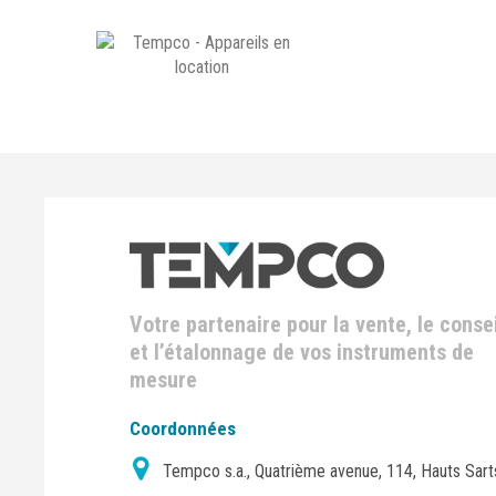
Votre partenaire pour la vente, le consei
et l’étalonnage de vos instruments de
mesure
Coordonnées
Tempco s.a., Quatrième avenue, 114, Hauts Sart