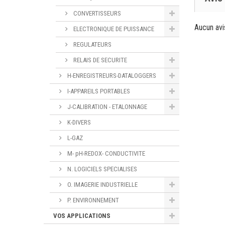
CONVERTISSEURS
Aucun avi
ELECTRONIQUE DE PUISSANCE
REGULATEURS
RELAIS DE SECURITE
H-ENREGISTREURS-DATALOGGERS
I-APPAREILS PORTABLES
J-CALIBRATION - ETALONNAGE
K-DIVERS
L-GAZ
M- pH-REDOX- CONDUCTIVITE
N. LOGICIELS SPECIALISES
O. IMAGERIE INDUSTRIELLE
P. ENVIRONNEMENT
VOS APPLICATIONS