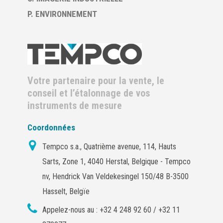
P. ENVIRONNEMENT
Votre partenaire pour la vente, le
conseil et l’étalonnage de vos
instruments de mesure
Coordonnées
Tempco s.a., Quatrième avenue, 114, Hauts
Sarts, Zone 1, 4040 Herstal, Belgique - Tempco
nv, Hendrick Van Veldekesingel 150/48 B-3500
Hasselt, Belgïe
Appelez-nous au :
+32 4 248 92 60 / +32 11