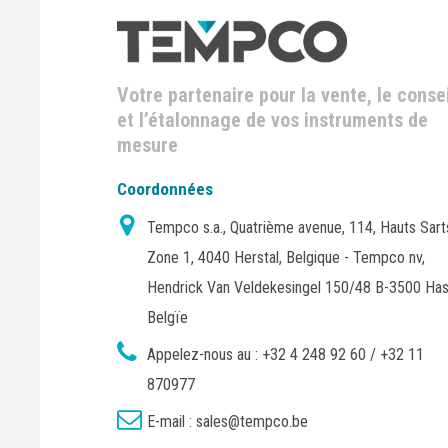
Votre partenaire pour la vente, le consei
et l’étalonnage de vos instruments de
mesure
Coordonnées
Tempco s.a., Quatrième avenue, 114, Hauts Sart
Zone 1, 4040 Herstal, Belgique - Tempco nv,
Hendrick Van Veldekesingel 150/48 B-3500 Has
Belgïe
Appelez-nous au :
+32 4 248 92 60 / +32 11
870977
E-mail :
sales@tempco.be