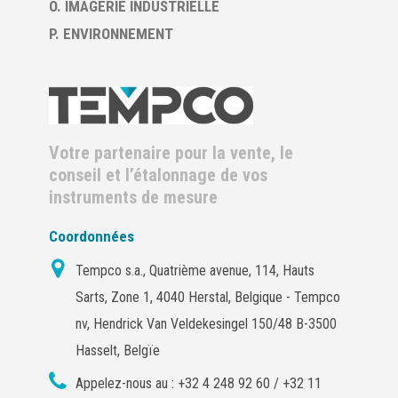
O. IMAGERIE INDUSTRIELLE
P. ENVIRONNEMENT
Votre partenaire pour la vente, le
conseil et l’étalonnage de vos
instruments de mesure
Coordonnées
Tempco s.a., Quatrième avenue, 114, Hauts
Sarts, Zone 1, 4040 Herstal, Belgique - Tempco
nv, Hendrick Van Veldekesingel 150/48 B-3500
Hasselt, Belgïe
Appelez-nous au :
+32 4 248 92 60 / +32 11