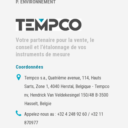
P. ENVIRONNEMENT
Votre partenaire pour la vente, le
conseil et l’étalonnage de vos
instruments de mesure
Coordonnées
Tempco s.a., Quatrième avenue, 114, Hauts
Sarts, Zone 1, 4040 Herstal, Belgique - Tempco
nv, Hendrick Van Veldekesingel 150/48 B-3500
Hasselt, Belgïe
Appelez-nous au :
+32 4 248 92 60 / +32 11
870977