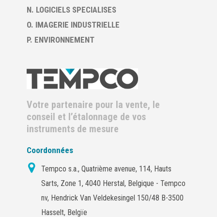
N. LOGICIELS SPECIALISES
O. IMAGERIE INDUSTRIELLE
P. ENVIRONNEMENT
Votre partenaire pour la vente, le
conseil et l’étalonnage de vos
instruments de mesure
Coordonnées
Tempco s.a., Quatrième avenue, 114, Hauts
Sarts, Zone 1, 4040 Herstal, Belgique - Tempco
nv, Hendrick Van Veldekesingel 150/48 B-3500
Hasselt, Belgïe