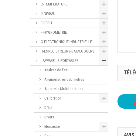
C-TEMPERATURE
D-NIVEAU
E-DEBIT
F-HYGROMETRIE
G-ELECTRONIQUE INDUSTRIELLE
H-ENREGISTREURS-DATALOGGERS
I-APPAREILS PORTABLES
Analyse de l'eau
TÉL
Anémomètres-débimètres
Appareils Multifonctions
Calibration
Débit
Divers
Electricité
AVIS
Gaz