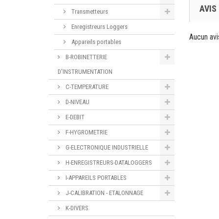
AVIS
Transmetteurs
Enregistreurs Loggers
Aucun avi
Appareils portables
B-ROBINETTERIE
D'INSTRUMENTATION
C-TEMPERATURE
D-NIVEAU
E-DEBIT
F-HYGROMETRIE
G-ELECTRONIQUE INDUSTRIELLE
H-ENREGISTREURS-DATALOGGERS
I-APPAREILS PORTABLES
J-CALIBRATION - ETALONNAGE
K-DIVERS