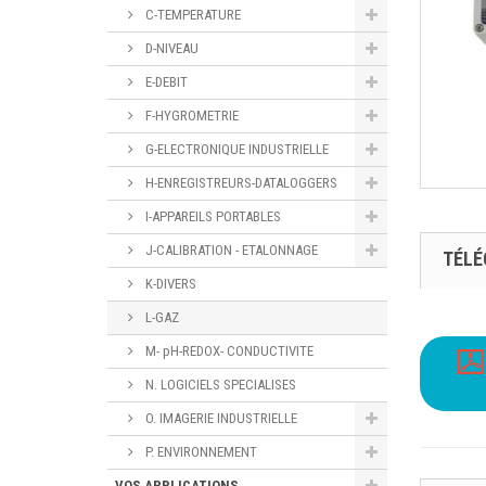
C-TEMPERATURE
D-NIVEAU
E-DEBIT
F-HYGROMETRIE
G-ELECTRONIQUE INDUSTRIELLE
H-ENREGISTREURS-DATALOGGERS
I-APPAREILS PORTABLES
J-CALIBRATION - ETALONNAGE
TÉL
K-DIVERS
L-GAZ
M- pH-REDOX- CONDUCTIVITE
N. LOGICIELS SPECIALISES
O. IMAGERIE INDUSTRIELLE
P. ENVIRONNEMENT
VOS APPLICATIONS