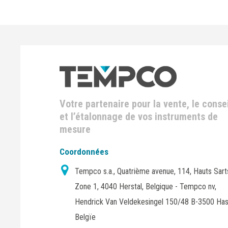
Votre partenaire pour la vente, le consei
et l’étalonnage de vos instruments de
mesure
Coordonnées
Tempco s.a., Quatrième avenue, 114, Hauts Sart
Zone 1, 4040 Herstal, Belgique - Tempco nv,
Hendrick Van Veldekesingel 150/48 B-3500 Has
Belgïe