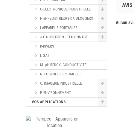
AVIS
G-ELECTRONIQUE INDUSTRIELLE
H-ENREGISTREURS-DATALOGGERS
Aucun avi
I-APPAREILS PORTABLES
J-CALIBRATION - ETALONNAGE
K-DIVERS
L-GAZ
M- pH-REDOX- CONDUCTIVITE
N. LOGICIELS SPECIALISES
O. IMAGERIE INDUSTRIELLE
P. ENVIRONNEMENT
VOS APPLICATIONS