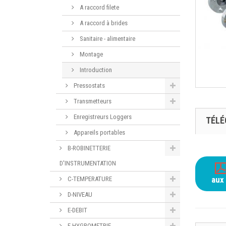
A raccord filete
A raccord à brides
Sanitaire - alimentaire
Montage
Introduction
Pressostats
Transmetteurs
Enregistreurs Loggers
TÉL
Appareils portables
B-ROBINETTERIE
D'INSTRUMENTATION
aux 
C-TEMPERATURE
D-NIVEAU
E-DEBIT
F-HYGROMETRIE