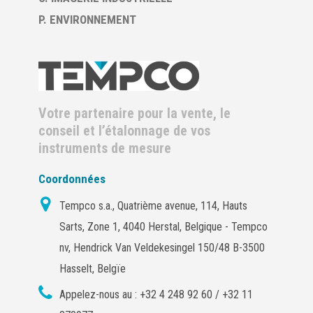
P. ENVIRONNEMENT
Votre partenaire pour la vente, le
conseil et l’étalonnage de vos
instruments de mesure
Coordonnées
Tempco s.a., Quatrième avenue, 114, Hauts
Sarts, Zone 1, 4040 Herstal, Belgique - Tempco
nv, Hendrick Van Veldekesingel 150/48 B-3500
Hasselt, Belgïe
Appelez-nous au :
+32 4 248 92 60 / +32 11