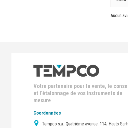
Aucun avi
Votre partenaire pour la vente, le consei
et l’étalonnage de vos instruments de
mesure
Coordonnées
Tempco s.a., Quatrième avenue, 114, Hauts Sart