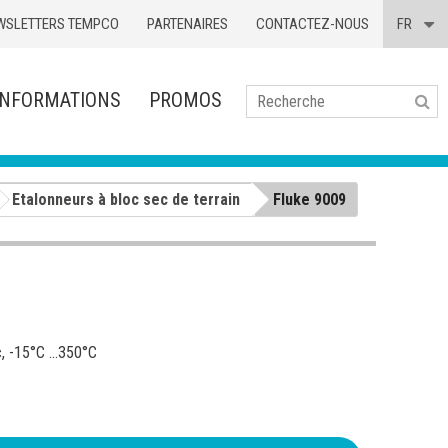
WSLETTERS TEMPCO
PARTENAIRES
CONTACTEZ-NOUS
FR
INFORMATIONS
PROMOS
Se
Etalonneurs à bloc sec de terrain
Fluke 9009
, -15°C ...350°C