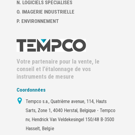
N. LOGICIELS SPECIALISES
O. IMAGERIE INDUSTRIELLE
P. ENVIRONNEMENT
Votre partenaire pour la vente, le
conseil et l’étalonnage de vos
instruments de mesure
Coordonnées
Tempco s.a., Quatrième avenue, 114, Hauts
Sarts, Zone 1, 4040 Herstal, Belgique - Tempco
nv, Hendrick Van Veldekesingel 150/48 B-3500
Hasselt, Belgïe