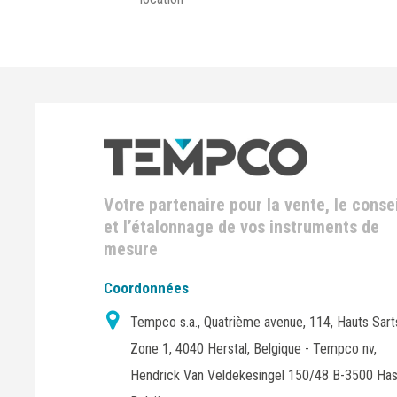
Votre partenaire pour la vente, le consei
et l’étalonnage de vos instruments de
mesure
Coordonnées
Tempco s.a., Quatrième avenue, 114, Hauts Sart
Zone 1, 4040 Herstal, Belgique - Tempco nv,
Hendrick Van Veldekesingel 150/48 B-3500 Has