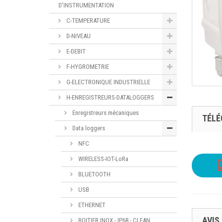
D'INSTRUMENTATION
C-TEMPERATURE
D-NIVEAU
E-DEBIT
F-HYGROMETRIE
G-ELECTRONIQUE INDUSTRIELLE
H-ENREGISTREURS-DATALOGGERS
Enregistreurs mécaniques
TÉL
Data loggers
NFC
WIRELESS-IOT-LoRa
BLUETOOTH
USB
ETHERNET
AVIS
BOITIER INOX - IP68 - CLEAN