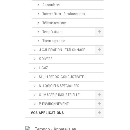
Sonomètres
Tachymètres - Stroboscopes
Télémètres laser
Température
Thermographie
J-CALIBRATION - ETALONNAGE
K-DIVERS
L-GAZ
M- pH-REDOX- CONDUCTIVITE
N. LOGICIELS SPECIALISES
O. IMAGERIE INDUSTRIELLE
P. ENVIRONNEMENT
VOS APPLICATIONS