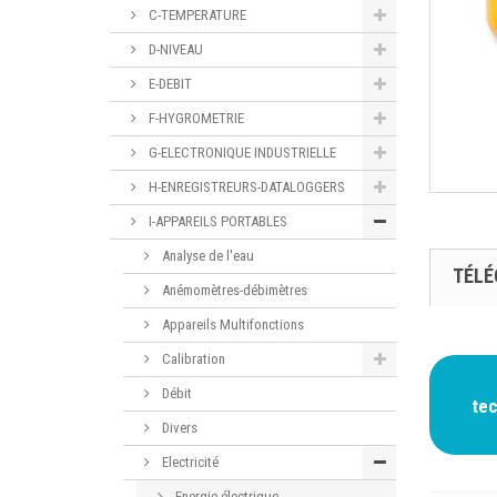
C-TEMPERATURE
D-NIVEAU
E-DEBIT
F-HYGROMETRIE
G-ELECTRONIQUE INDUSTRIELLE
H-ENREGISTREURS-DATALOGGERS
I-APPAREILS PORTABLES
Analyse de l'eau
TÉL
Anémomètres-débimètres
Appareils Multifonctions
Calibration
Débit
te
Divers
Electricité
Energie électrique