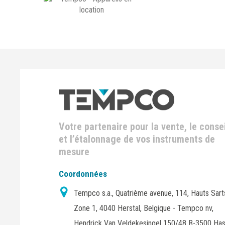
Votre partenaire pour la vente, le consei
et l’étalonnage de vos instruments de
mesure
Coordonnées
Tempco s.a., Quatrième avenue, 114, Hauts Sart
Zone 1, 4040 Herstal, Belgique - Tempco nv,
Hendrick Van Veldekesingel 150/48 B-3500 Has