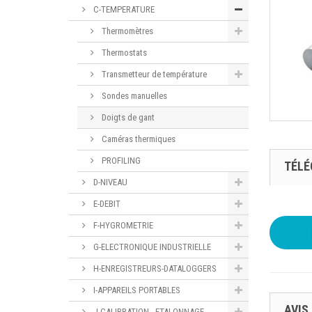
C-TEMPERATURE
Thermomètres
Thermostats
Transmetteur de température
Sondes manuelles
Doigts de gant
Caméras thermiques
PROFILING
TÉL
D-NIVEAU
E-DEBIT
F-HYGROMETRIE
G-ELECTRONIQUE INDUSTRIELLE
H-ENREGISTREURS-DATALOGGERS
I-APPAREILS PORTABLES
AVIS
J-CALIBRATION - ETALONNAGE