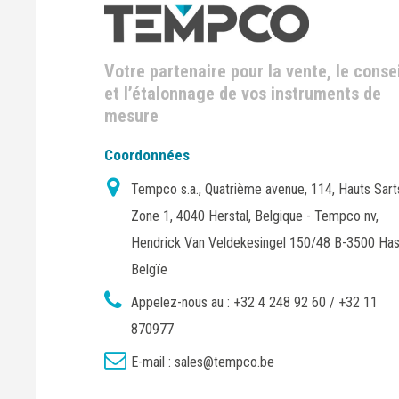
Votre partenaire pour la vente, le consei
et l’étalonnage de vos instruments de
mesure
Coordonnées
Tempco s.a., Quatrième avenue, 114, Hauts Sart
Zone 1, 4040 Herstal, Belgique - Tempco nv,
Hendrick Van Veldekesingel 150/48 B-3500 Has
Belgïe
Appelez-nous au :
+32 4 248 92 60 / +32 11
870977
E-mail :
sales@tempco.be