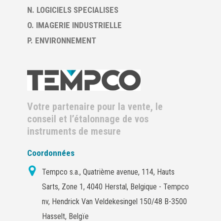
N. LOGICIELS SPECIALISES
O. IMAGERIE INDUSTRIELLE
P. ENVIRONNEMENT
Votre partenaire pour la vente, le
conseil et l’étalonnage de vos
instruments de mesure
Coordonnées
Tempco s.a., Quatrième avenue, 114, Hauts
Sarts, Zone 1, 4040 Herstal, Belgique - Tempco
nv, Hendrick Van Veldekesingel 150/48 B-3500
Hasselt, Belgïe