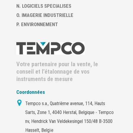
N. LOGICIELS SPECIALISES
O. IMAGERIE INDUSTRIELLE
P. ENVIRONNEMENT
Votre partenaire pour la vente, le
conseil et l’étalonnage de vos
instruments de mesure
Coordonnées
Tempco s.a., Quatrième avenue, 114, Hauts
Sarts, Zone 1, 4040 Herstal, Belgique - Tempco
nv, Hendrick Van Veldekesingel 150/48 B-3500
Hasselt, Belgïe